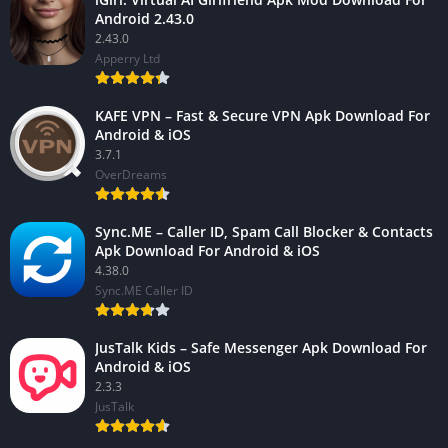
Android 2.43.0
2.43.0
Apperry Ltd
KAFE VPN – Fast & Secure VPN Apk Download For
Android & iOS
3.7.1
OverDreams
Sync.ME – Caller ID, Spam Call Blocker & Contacts
Apk Download For Android & iOS
4.38.0
Sync.ME Caller ID
JusTalk Kids – Safe Messenger Apk Download For
Android & iOS
2.3.3
JusTalk