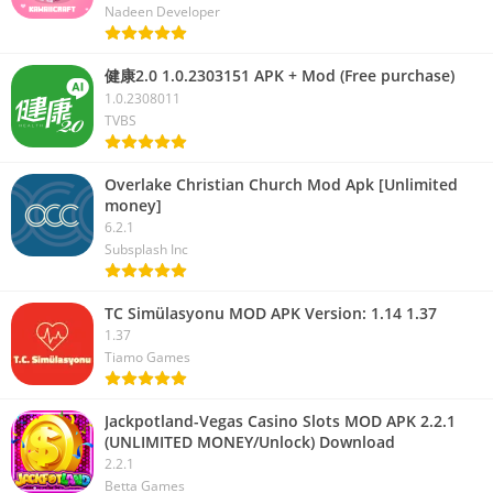
Nadeen Developer
健康2.0 1.0.2303151 APK + Mod (Free purchase)
1.0.2308011
TVBS
Overlake Christian Church Mod Apk [Unlimited
money]
6.2.1
Subsplash Inc
TC Simülasyonu MOD APK Version: 1.14 1.37
1.37
Tiamo Games
Jackpotland-Vegas Casino Slots MOD APK 2.2.1
(UNLIMITED MONEY/Unlock) Download
2.2.1
Betta Games