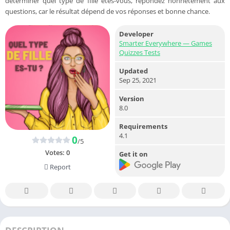
déterminer quel type de fille êtes-vous, répondez honnêtement aux
questions, car le résultat dépend de vos réponses et bonne chance.
Developer
Smarter Everywhere — Games
Quizzes Tests
Updated
Sep 25, 2021
Version
8.0
Requirements
4.1
0
/5
Votes:
0
Get it on
Report