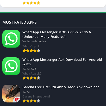
MOST RATED APPS
WhatsApp Messenger MOD APK v2.23.15.6
(Unlocked, Many Features)
Varies with device
WhatsApp LLC
WhatsApp Messenger Apk Download For Android
& iOS
2.22.18.75
WhatsApp LLC
Garena Free Fire: 5th Anniv. Mod Apk download
1.97.1
Garena International I