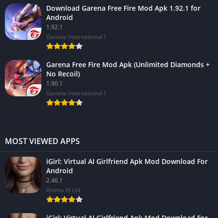
Download Garena Free Fire Mod Apk 1.92.1 for
Android
1.92.1
Garena International I
Garena Free Fire Mod Apk (Unlimited Diamonds +
No Recoil)
1.90.1
Garena International I
MOST VIEWED APPS
iGirl: Virtual AI Girlfriend Apk Mod Download For
Android
2.46.1
Anima AI Ltd
iGirl: Virtual AI Girlfriend Apk Mod Download For