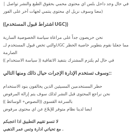
| في حال وجد داحل بلس اي محتوى محمي بحقوق الطبع والنشر تواصل
معنا وسوف نزيل اي محتوى ينتمي لجهات آخر على الفور)
((اشتراط قبول المستخدم UGC))
نحن حريصون جداً على مراعاة سياسة الخصوصية السارية
والتي تخص قبول المستخدم لــUGC مما جعلنا نقوم بتطوير خاصية الحظر
الصارمة
في حال لم يلتزم المشترك بتنفيذ الاتفاقية (( سياسة الاستخدام ))
وسوف تستخدم الإدارة الإجرات حيال ذالك ومنها التالي::
حظر المستخدمين المسيئين الذين يخالفون بنود الاستخدام
نحن نراجع المحتوى قبل النشر لذلك سوف يتم إزالة المرفوض
(( النصوص+ الوسائظ)) بالسرعة القسوى
ايضا لدينا نظام متوفر للإبلاغ عن اي محتوى مرفوض
لا تنسو تقييم التطبيق اذا اعجبكم
مع تحياتي ادارة وتس عمر الذهبي .