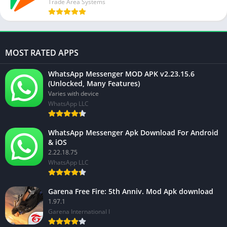
Trade Area Systems
MOST RATED APPS
WhatsApp Messenger MOD APK v2.23.15.6
(Unlocked, Many Features)
Varies with device
WhatsApp LLC
WhatsApp Messenger Apk Download For Android
& iOS
2.22.18.75
WhatsApp LLC
Garena Free Fire: 5th Anniv. Mod Apk download
1.97.1
Garena International I