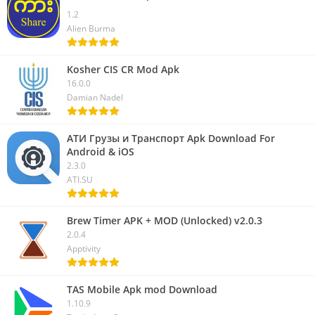
1.2
Alien Burma
Kosher CIS CR Mod Apk
16.0.0
Damian Nadel
АТИ Грузы и Транспорт Apk Download For
Android & iOS
2.3.0
ATI.SU
Brew Timer APK + MOD (Unlocked) v2.0.3
2.0.4
Apptivity
TAS Mobile Apk mod Download
1.10.9