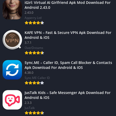
iGirl: Virtual AI Girlfriend Apk Mod Download For
Android 2.43.0
2.43.0
Apperry Ltd
KAFE VPN – Fast & Secure VPN Apk Download For
Android & iOS
3.7.1
OverDreams
Sync.ME – Caller ID, Spam Call Blocker & Contacts
Apk Download For Android & iOS
4.38.0
Sync.ME Caller ID
JusTalk Kids – Safe Messenger Apk Download For
Android & iOS
2.3.3
JusTalk