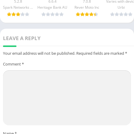
50 Made Easy
Banking Mod
GPS & Rides
Guide Mod
5.2.8
6.6.4
7.0.8
Varies with devi
apk mod
Apk v5.2.1020
Mod APK 7.0.3
Apk [Free
Spark Networks Services GmbH
Heritage Bank AU
Rever Moto Inc
Urbi
Free
[Unlocked]
purchase]
Download
[Pro]
[Premium]
LEAVE A REPLY
Your email address will not be published.
Required fields are marked
*
Comment
*
Name
*