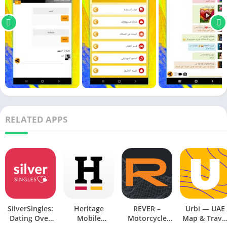
RELATED APPS
SilverSingles:
Heritage
REVER –
Urbi — UAE
Dating Over
Mobile
Motorcycle
Map & Trave