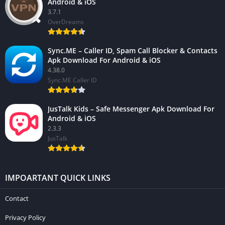
Android & iOS
3.7.1
OverDreams
Sync.ME – Caller ID, Spam Call Blocker & Contacts
Apk Download For Android & iOS
4.38.0
Sync.ME Caller ID
JusTalk Kids – Safe Messenger Apk Download For
Android & iOS
2.3.3
JusTalk
IMPOARTANT QUICK LINKS
Contact
Privacy Policy