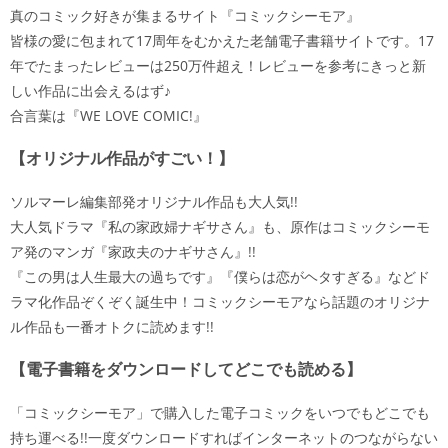
真のコミック好きが集まるサイト『コミックシーモア』
皆様の愛に包まれて17周年をむかえた老舗電子書籍サイトです。17
年でたまったレビューは250万件超え！レビューを参考にきっと新
しい作品に出会えるはず♪
合言葉は『WE LOVE COMIC!』
【オリジナル作品がすごい！】
ソルマーレ編集部発オリジナル作品も大人気!!
大人気ドラマ『私の家政婦ナギサさん』も、原作はコミックシーモ
ア発のマンガ『家政夫のナギサさん』!!
『この男は人生最大の過ちです』『僕らは恋がヘタすぎる』などド
ラマ化作品ぞくぞく誕生中！コミックシーモアなら話題のオリジナ
ル作品も一番オトクに読めます!!
【電子書籍をダウンロードしてどこでも読める】
「コミックシーモア」で購入した電子コミックをいつでもどこでも
持ち運べる!!一度ダウンロードすればインターネットのつながらない