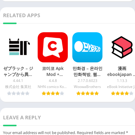
RELATED APPS
ゼブラック – ジ
코미코 Apk
만화경 – 온라인
漫画
ャンプから異世
Mod +
만화책방, 웹툰
ebookjapan 
Premium
界モノまで毎日
apk mod
画が電子書籍
4.44.1
4.4.8
2.17.0.6023
1.13.3
Download For
読める！ apk
読める漫画ア
株式会社 集英社
NHN comico Korea
WoowaBrothers
eBook 
Android
mod
リ apk mod
LEAVE A REPLY
Your email address will not be published.
Required fields are marked
*