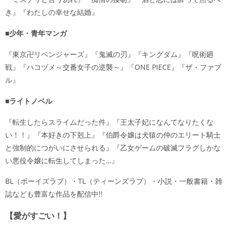
き』『わたしの幸せな結婚』
■少年・青年マンガ
『東京卍リベンジャーズ』『鬼滅の刃』『キングダム』『呪術廻
戦』『ハコヅメ～交番女子の逆襲～』『ONE PIECE』『ザ・ファブ
ル』
■ライトノベル
『転生したらスライムだった件』『王太子妃になんてなりたくな
い！！』『本好きの下剋上』『伯爵令嬢は犬猿の仲のエリート騎士
と強制的につがいにさせられる』『乙女ゲームの破滅フラグしかな
い悪役令嬢に転生してしまった…』
BL（ボーイズラブ）・TL（ティーンズラブ）・小説・一般書籍・雑
誌なども豊富な作品を配信中!!
【愛がすごい！】