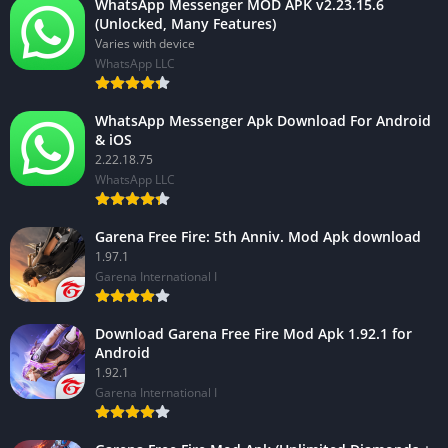
WhatsApp Messenger MOD APK v2.23.15.6
(Unlocked, Many Features)
Varies with device
WhatsApp LLC
WhatsApp Messenger Apk Download For Android
& iOS
2.22.18.75
WhatsApp LLC
Garena Free Fire: 5th Anniv. Mod Apk download
1.97.1
Garena International I
Download Garena Free Fire Mod Apk 1.92.1 for
Android
1.92.1
Garena International I