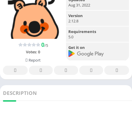
Aug 31, 2022
Version
2.12.8
Requirements
5.0
0
/5
Get it on
Votes:
0
Report
DESCRIPTION