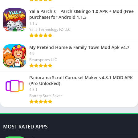
Yalla Parchis – Parchis&Bingo 1.0 APK + Mod (Free
purchase) for Android 1.1.3
1.1.3
Yalla Technology FZ-LLC
My Pretend Home & Family Town Mod Apk v4.7
4.9
Beansprites LLC
Panorama Scroll Carousel Maker v4.8.1 MOD APK
(Pro Unlocked)
4.8.1
Battery Stats Saver
MOST RATED APPS