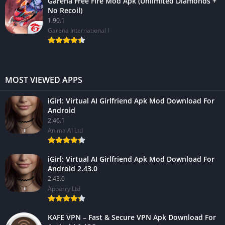
Garena Free Fire Mod Apk (Unlimited Diamonds +
No Recoil)
1.90.1
Garena International I
MOST VIEWED APPS
iGirl: Virtual AI Girlfriend Apk Mod Download For
Android
2.46.1
Anima AI Ltd
iGirl: Virtual AI Girlfriend Apk Mod Download For
Android 2.43.0
2.43.0
Apperry Ltd
KAFE VPN – Fast & Secure VPN Apk Download For