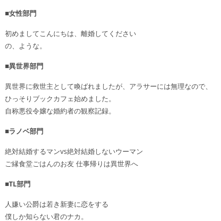
■女性部門
初めましてこんにちは、離婚してください
の、ような。
■異世界部門
異世界に救世主として喚ばれましたが、アラサーには無理なので、
ひっそりブックカフェ始めました。
自称悪役令嬢な婚約者の観察記録。
■ラノベ部門
絶対結婚するマンvs絶対結婚しないウーマン
ご縁食堂ごはんのお友 仕事帰りは異世界へ
■TL部門
人嫌い公爵は若き新妻に恋をする
僕しか知らない君のナカ。