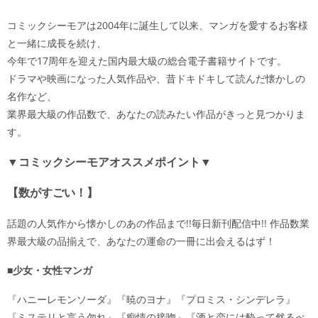
コミックシーモアは2004年に誕生して以来、マンガを愛するお客様
と一緒に成長を続け、
今年で17周年を迎えた国内最大級の総合電子書籍サイトです。
ドラマや映画になった人気作品や、昔ドキドキして読んだ懐かしの
名作など、
業界最大級の作品数で、あなたの読みたい作品がきっと見つかりま
す。
▼コミックシーモアオススメポイント▼
【数がすごい！】
話題の人気作から懐かしのあの作品まで!!毎日新刊配信中!! 作品数業
界最大級の品揃えで、あなたの運命の一冊に出会えるはず！
■少女・女性マンガ
『ハニーレモンソーダ』『暁のヨナ』『プロミス・シンデレラ』
『ミステリと言う勿れ』『痴情の接吻』『酒と恋には酔って然るべ